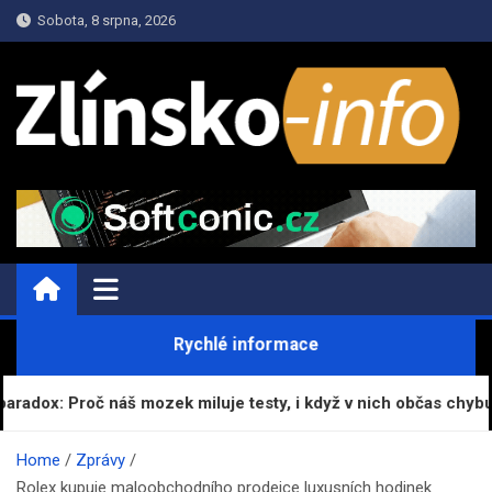
Skip
Sobota, 8 srpna, 2026
to
content
ZPRAVY.ZLINSKO-INFO.CZ
Informace a Zpravodajství
Rychlé informace
radox: Proč náš mozek miluje testy, i když v nich občas chybuj
Home
Zprávy
Rolex kupuje maloobchodního prodejce luxusních hodinek