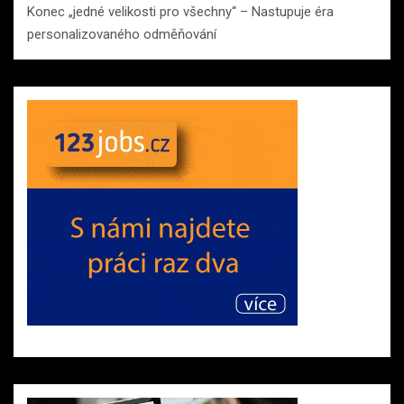
Konec „jedné velikosti pro všechny“ – Nastupuje éra
personalizovaného odměňování