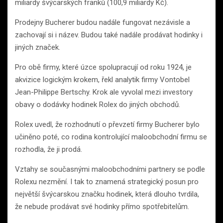
miliardy švýcarských franků (100,9 miliardy Kč).
Prodejny Bucherer budou nadále fungovat nezávisle a
zachovají si i název. Budou také nadále prodávat hodinky i
jiných značek.
Pro obě firmy, které úzce spolupracují od roku 1924, je
akvizice logickým krokem, řekl analytik firmy Vontobel
Jean-Philippe Bertschy. Krok ale vyvolal mezi investory
obavy o dodávky hodinek Rolex do jiných obchodů.
Rolex uvedl, že rozhodnutí o převzetí firmy Bucherer bylo
učiněno poté, co rodina kontrolující maloobchodní firmu se
rozhodla, že ji prodá.
Vztahy se současnými maloobchodními partnery se podle
Rolexu nezmění. I tak to znamená strategický posun pro
největší švýcarskou značku hodinek, která dlouho tvrdila,
že nebude prodávat své hodinky přímo spotřebitelům.