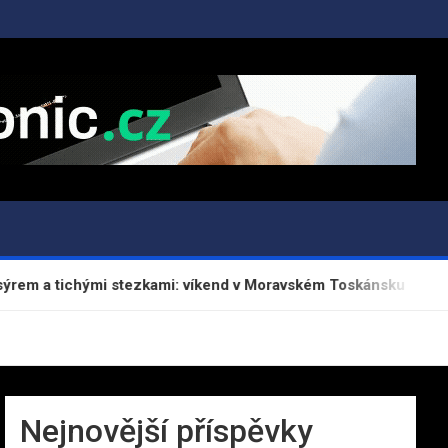
 tichými stezkami: víkend v Moravském Toskánsku
Pražsk
Nejnovější příspěvky