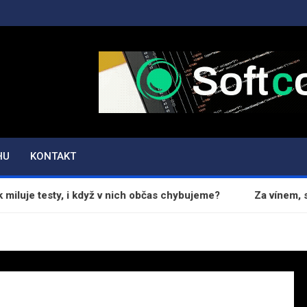
O.CZ
HU
KONTAKT
 testy, i když v nich občas chybujeme?
Za vínem, sýrem a