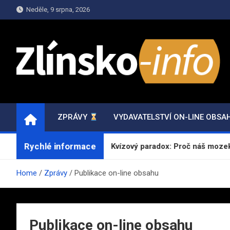
Skip
Neděle, 9 srpna, 2026
to
content
ZPRAVY.ZLINSKO-INF
Informace a Zpravodajství
ZPRÁVY
VYDAVATELSTVÍ ON-LINE OBSA
Rychlé informace
rem na internetu
Kvízový paradox: Proč náš mozek miluje
Home
Zprávy
Publikace on-line obsahu
Publikace on-line obsahu