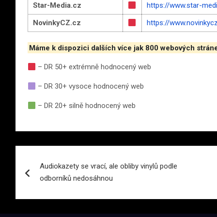
Star-Media.cz
https://www.star-med
NovinkyCZ.cz
https://www.novinkyc
Máme k dispozici dalších více jak 800 webových strán
– DR 50+ extrémně hodnocený web
– DR 30+ vysoce hodnocený web
– DR 20+ silně hodnocený web
Navigace
Audiokazety se vrací, ale obliby vinylů podle
pro
odborníků nedosáhnou
příspěvek