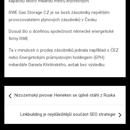
kapacitu skoro miliardu metrů krychlových.
RWE Gas Storage CZ je se šesti zásobníky největším
provozovatelem plynových zásobníků v Česku.
Dosud šlo o dceřinou společnost německé energetické
firmy RWE.
Ta v minulosti o prodeji zásobníků jednala například s ČEZ
nebo Energetickým průmyslovým holdingem (EPH)
miliardáře Daniela Křetínského, avšak bez výsledku.
Navigace
Nizozemský pivovar Heineken se úplně stáhl z Ruska
pro
příspěvek
Linkbuilding je nejdůležitější součást SEO strategie