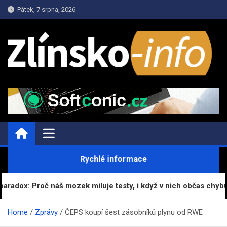
Skip
Pátek, 7 srpna, 2026
to
content
ZPRAVY.ZLINSKO-INFO.CZ
Informace a Zpravodajství
Rychlé informace
aradox: Proč náš mozek miluje testy, i když v nich občas chybu
Home
Zprávy
ČEPS koupí šest zásobníků plynu od RWE